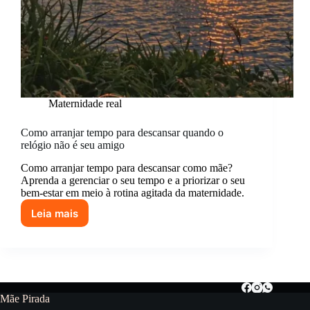
Maternidade real
Como arranjar tempo para descansar quando o
relógio não é seu amigo
Como arranjar tempo para descansar como mãe?
Aprenda a gerenciar o seu tempo e a priorizar o seu
bem-estar em meio à rotina agitada da maternidade.
Leia mais
Como
arranjar
tempo
para
descansar
quando
o
Mãe Pirada