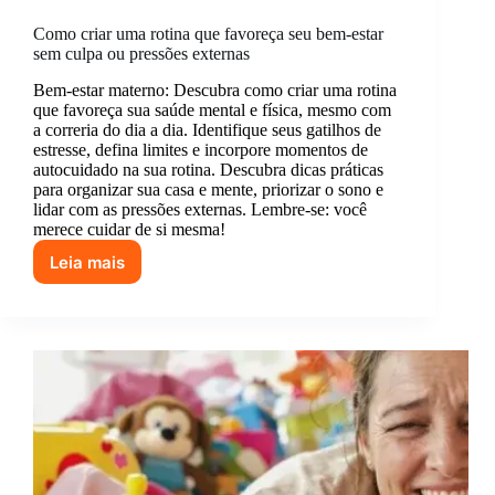
Como criar uma rotina que favoreça seu bem-estar
sem culpa ou pressões externas
Bem-estar materno: Descubra como criar uma rotina
que favoreça sua saúde mental e física, mesmo com
a correria do dia a dia. Identifique seus gatilhos de
estresse, defina limites e incorpore momentos de
autocuidado na sua rotina. Descubra dicas práticas
para organizar sua casa e mente, priorizar o sono e
lidar com as pressões externas. Lembre-se: você
merece cuidar de si mesma!
Leia mais
Como
criar
uma
rotina
que
favoreça
seu
bem-
estar
sem
culpa