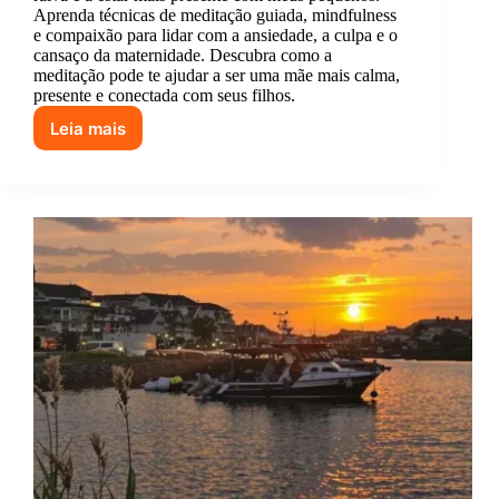
Aprenda técnicas de meditação guiada, mindfulness
e compaixão para lidar com a ansiedade, a culpa e o
cansaço da maternidade. Descubra como a
meditação pode te ajudar a ser uma mãe mais calma,
presente e conectada com seus filhos.
Leia mais
Como
a
meditação
me
ajudou
a
não
gritar
com
meus
filhos
(quase
sempre)