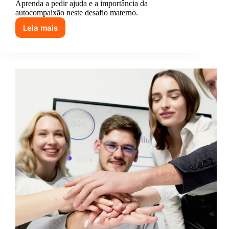
Aprenda a pedir ajuda e a importância da
autocompaixão neste desafio materno.
Leia mais
Como
sobreviver
a
um
dia
de
mãe
sem
recorrer
à
cafeína
(spoiler:
não
consigo)