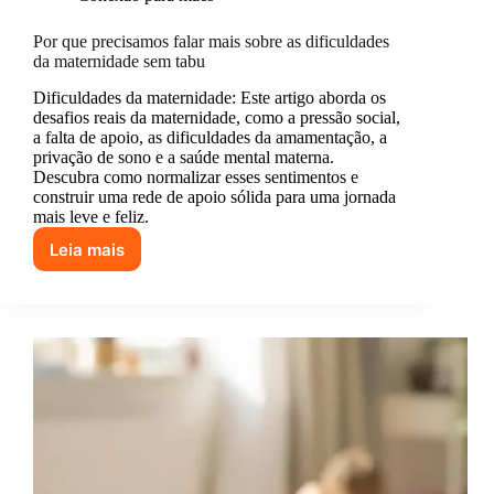
Por que precisamos falar mais sobre as dificuldades
da maternidade sem tabu
Dificuldades da maternidade: Este artigo aborda os
desafios reais da maternidade, como a pressão social,
a falta de apoio, as dificuldades da amamentação, a
privação de sono e a saúde mental materna.
Descubra como normalizar esses sentimentos e
construir uma rede de apoio sólida para uma jornada
mais leve e feliz.
Leia mais
Por
que
precisamos
falar
mais
sobre
as
dificuldades
da
maternidade
sem
tabu