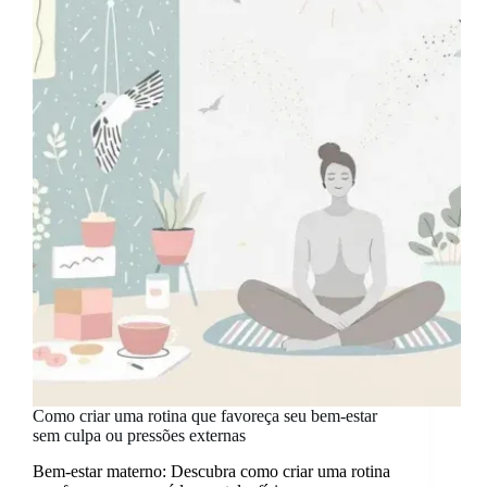
precisa
ser
a
super
mãe
todos
os
dias
Como criar uma rotina que favoreça seu bem-estar
sem culpa ou pressões externas
Bem-estar materno: Descubra como criar uma rotina