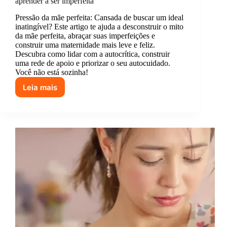
aprender a ser imperfeita
Pressão da mãe perfeita: Cansada de buscar um ideal
inatingível? Este artigo te ajuda a desconstruir o mito
da mãe perfeita, abraçar suas imperfeições e
construir uma maternidade mais leve e feliz.
Descubra como lidar com a autocrítica, construir
uma rede de apoio e priorizar o seu autocuidado.
Você não está sozinha!
Leia mais
Como
lidar
com
a
pressão
de
ser
a
mãe
“perfeita”
e
aprender
a
ser
imperfeita