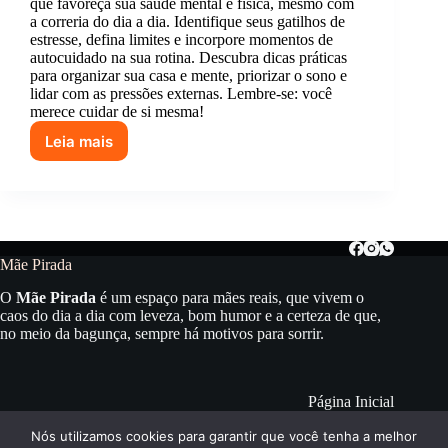
que favoreça sua saúde mental e física, mesmo com
a correria do dia a dia. Identifique seus gatilhos de
estresse, defina limites e incorpore momentos de
autocuidado na sua rotina. Descubra dicas práticas
para organizar sua casa e mente, priorizar o sono e
lidar com as pressões externas. Lembre-se: você
merece cuidar de si mesma!
Leia mais
Como
criar
uma
rotina
que
favoreça
seu
Mãe Pirada
bem-
O
Mãe Pirada
é um espaço para mães reais, que vivem o
estar
caos do dia a dia com leveza, bom humor e a certeza de que,
sem
no meio da bagunça, sempre há motivos para sorrir.
culpa
ou
pressões
externas
Página Inicial
Blog
Nós utilizamos cookies para garantir que você tenha a melhor
Sobre