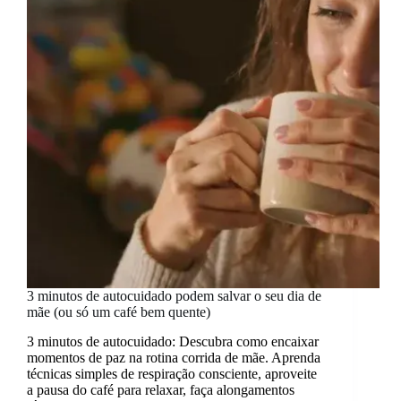
suas
energias
e
começar
a
semana
com
mais
disposição
3 minutos de autocuidado podem salvar o seu dia de
mãe (ou só um café bem quente)
3 minutos de autocuidado: Descubra como encaixar
momentos de paz na rotina corrida de mãe. Aprenda
técnicas simples de respiração consciente, aproveite
a pausa do café para relaxar, faça alongamentos