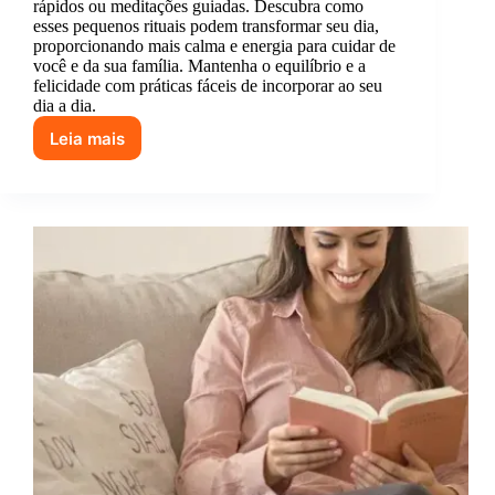
rápidos ou meditações guiadas. Descubra como
esses pequenos rituais podem transformar seu dia,
proporcionando mais calma e energia para cuidar de
você e da sua família. Mantenha o equilíbrio e a
felicidade com práticas fáceis de incorporar ao seu
dia a dia.
Leia mais
3
minutos
de
autocuidado
podem
salvar
o
seu
dia
de
mãe
(ou
só
um
café
bem
quente)