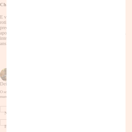
Chamada para interação:
E você, mãe, como se sente sobre incorporar a meditação na sua
rotina? Compartilhe sua experiência, seus desafios e suas dicas
preciosas nos comentários abaixo! Vamos criar uma comunidade de
apoio e inspiração para que todas as mães possam encontrar sua paz
interior e desfrutar de uma maternidade mais leve e plena! Aguardo
ansiosamente sua contribuição!
ANTERIOR
PRÓXIMO
Deixe um comentário
O seu endereço de e-mail não será publicado.
Campos obrigatórios são
marcados com
*
Nome
*
E-mail
*