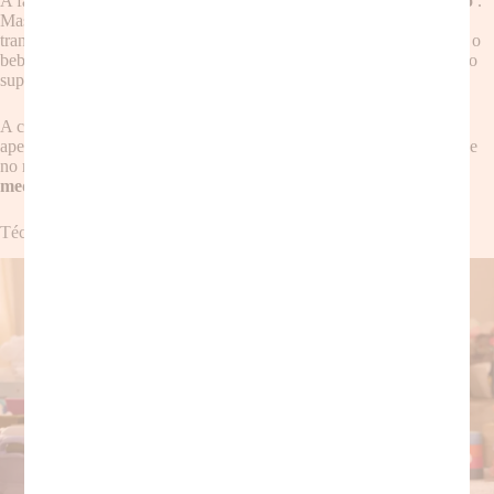
A falta de tempo é uma barreira comum para a prática da
meditação
.
Mas é importante lembrar que qualquer momento pode ser
transformado em um momento de
meditação
consciente. Enquanto o
bebê mama, durante o banho do seu filho, enquanto espera na fila do
supermercado… observe sua respiração e o momento presente.
A chave é a intenção. Decida reservar um tempo, mesmo que sejam
apenas alguns minutos ao dia, para se concentrar em sua respiração e
no momento presente. Não precisa ser um ambiente silencioso, a
meditação
pode acontecer em qualquer lugar.
Técnicas de Meditação para Mães