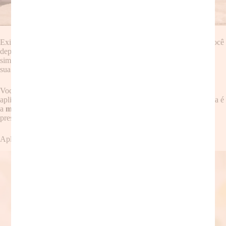
Existem diversas técnicas de
meditação
, e encontrar a ideal para você
depende de sua experiência e preferência. Comece com técnicas
simples, como a
meditação
da respiração, que consiste em focar na
sua respiração, observando a entrada e saída do ar.
Você também pode experimentar a
meditação
guiada, utilizando
aplicativos ou vídeos que te orientam durante a prática. Outra técnica é
a
meditação
caminhando, que consiste em caminhar lentamente,
prestando atenção nas sensações do corpo e no movimento.
Aplicativos e Recursos Online para Meditação