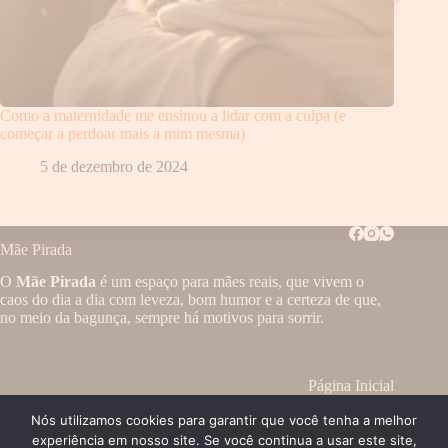
Como a maternidade me ensinou a lidar com a culpa (e
começar a perdoar mais a mim mesma)
5 de dezembro de 2024
Mãe Pirada
O
Mãe Pirada
é um espaço para mães reais, que vivem o
caos do dia a dia com leveza, bom humor e a certeza de que,
no meio da bagunça, sempre há motivos para sorrir.
Página Inicial
Blog
Nós utilizamos cookies para garantir que você tenha a melhor
Sobre
Webstory
experiência em nosso site. Se você continua a usar este site,