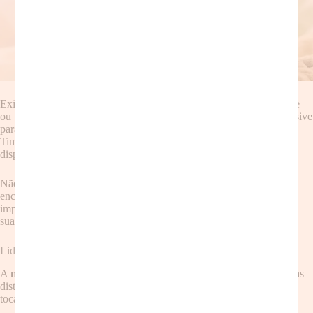
Existem diversos aplicativos de meditação disponíveis gratuitamente
ou pagos, com meditações guiadas para diferentes propósitos, inclusive
para mães. Pesquise aplicativos como Headspace, Calm e Insight
Timer para encontrar o que melhor se adapta às suas necessidades e
disponibilidade.
Não hesite em experimentar diferentes aplicativos e técnicas até
encontrar aquela que te faz sentir mais confortável e relaxada. O
importante é encontrar uma forma de
meditação
que se encaixe em
sua rotina e que te traga resultados positivos.
Lidando com as Distrações: O Desafio da Maternidade
A
meditação para mães piradas
exige a capacidade de lidar com as
distrações. Crianças pequenas, tarefas domésticas, o telefone
tocando… são inúmeros fatores que podem interromper sua prática.