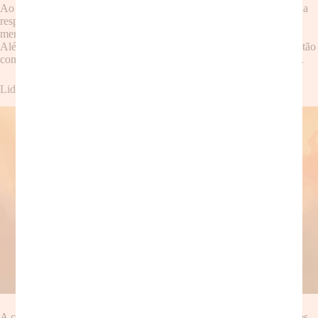
Ao praticar a
meditação
, você aprenderá a regular suas emoções e a
responder às situações com mais calma e serenidade. Isso significa
menos gritos, menos irritabilidade e mais conexão com seus filhos.
Além disso, a
meditação
ajuda a reduzir a sensação de sobrecarga, tão
comum na vida das mães, proporcionando mais energia e bem-estar.
Lidando com a Culpa e a Ansiedade
A culpa e a ansiedade são companheiras inseparáveis de muitas mães.