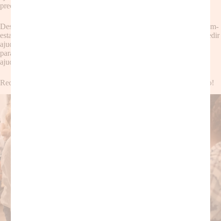
precisa de apoio.
Desapegar-se da ideia de perfeição é um passo crucial para o seu bem-
estar. Aceite que você não precisa ser super-mãe, que é permitido pedir
ajuda e que isso não te torna menos capaz. As outras
mães
estão aí
para te apoiar, para te lembrar que você não está sozinha e para te
ajudar a enfrentar os desafios da maternidade com mais leveza.
Redefinindo o Conceito de “Boa Mãe”: Apoio, Sim! Perfeição, Não!