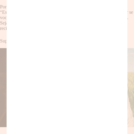
Por exemplo, em vez de dizer “Estou precisando de ajuda”, diga
“Estou sobrecarregada com as tarefas domésticas e gostaria de saber se
você poderia me ajudar com a limpeza da casa na próxima semana”.
Seja grata pela ajuda recebida e retribua sempre que possível. A
reciprocidade fortalece os laços e cria um ambiente de troca mútua.
Superando o Medo de Pedir Ajuda: Um Passo de Cada Vez