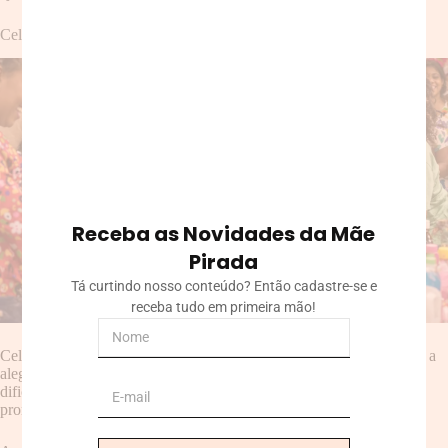
Celebrando as Vitórias e Superando os Desafios Juntos
Receba as Novidades da Mãe
Pirada
Tá curtindo nosso conteúdo? Então cadastre-se e
receba tudo em primeira mão!
Celebrar as pequenas e grandes vitórias com outras
mães
multiplica a
alegria e torna a jornada ainda mais gratificante. Compartilhar as
dificuldades e os desafios também facilita a busca por soluções e
promove um sentimento de apoio e solidariedade.