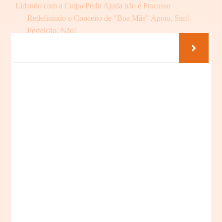
Lidando com a Culpa Pedir Ajuda não é Fracasso
Redefinindo o Conceito de "Boa Mãe" Apoio, Sim!
Perfeição, Não!
Os Benefícios Surpreendentes de Pedir Ajuda Para Outras
Mães
O Poder da Rede de Apoio Compartilhando
Experiências e Conselhos
Como Pedir Ajuda com Eficácia Dicas Práticas
Superando o Medo de Pedir Ajuda Um Passo de Cada
Vez
A Importância do Autocuidado na Jornada Materna
Desconectando para Recarregar as Energias Momentos
Só Seus
A Maternidade em Coletivo Compartilhando as Alegrias e
as Dúvidas
Celebrando as Vitórias e Superando os Desafios Juntos
O Impacto Positivo na Saúde Mental ao Pedir Ajuda
Construindo Resiliência A Força da União Materna