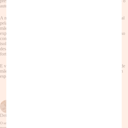
presenciais, e como pedir ajuda de forma eficaz, sempre priorizando o
autocuidado e a construção de resiliência.
A mensagem principal é a necessidade de se libertar da pressão social
pela perfeição e reconhecer a importância do apoio mútuo entre as
mães. O texto aborda os benefícios do compartilhamento de
experiências, conselhos e responsabilidades, demonstrando como isso
contribui para a saúde mental, reduzindo o estresse e a sensação de
isolamento. Incentiva a celebração das conquistas e a superação dos
desafios de forma coletiva, construindo uma comunidade solidária e
fortalecida.
E você, como tem lidado com a necessidade de ajuda na sua rotina de
mãe? Compartilhe sua experiência nos comentários! Vamos criar um
espaço de apoio e troca para todas as mães!
ANTERIOR
PRÓXIMO
Deixe um comentário
O seu endereço de e-mail não será publicado.
Campos obrigatórios são
marcados com
*