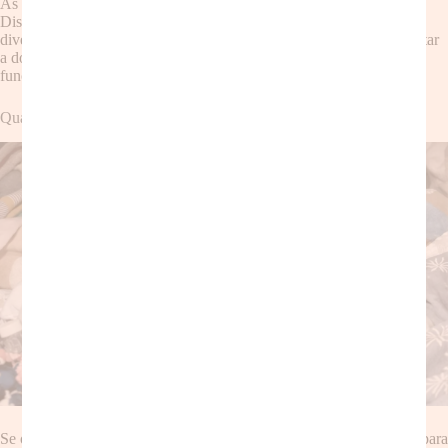
Às vezes, um pequeno truque de mágica faz toda a diferença!
Distração é a sua aliada! Uma pequena brincadeira, uma história
divertida, uma música calma, podem acalmar seu filho e fazê-lo voltar
a dormir. Experimente diferentes técnicas para descobrir o que
funciona melhor.
Quando procurar ajuda profissional
Se o
despertar precoce
estiver causando problemas significativos para