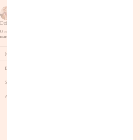
ANTERIOR
PRÓXIMO
Deixe um comentário
O seu endereço de e-mail não será publicado.
Campos obrigatórios são
marcados com
*
Nome
*
E-mail
*
Site
Adicionar comentário
*