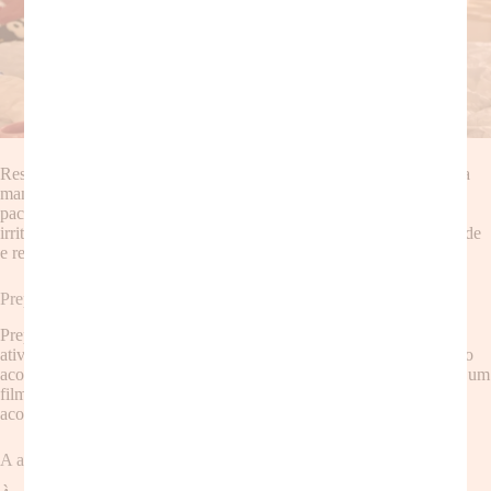
Respirar fundo, respirar fundo, respirar fundo… Essa é a chave para
manter a calma diante de um
despertar precoce
e não perder a
paciência. Lembre-se que o seu filho não está fazendo isso para te
irritar. Ele simplesmente precisa de você. Tente manter a tranquilidade
e responder às suas necessidades com paciência e carinho.
Preparação antecipada
Prepare-se para os acordes matinais. Deixe algumas opções de
atividades silenciosas preparadas para os momentos em que seu filho
acordar antes da hora. Livros, brinquedos educativos ou até mesmo um
filme infantil podem ajudar a entreter seu filho até a hora de todos
acordarem.
A arte da distração