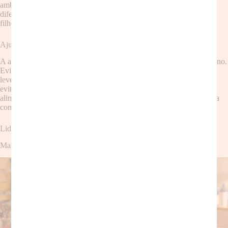
ambiente” suave para mascarar os ruídos externos. Experimente
diferentes estratégias até encontrar a combinação perfeita para o seu
filho.
Ajustando a dieta
A alimentação também tem um papel importante na qualidade do sono.
Evite dar bebidas com cafeína ou açúcar antes de dormir. Um jantar
leve e servido algumas horas antes da hora de deitar pode ajudar a
evitar o despertar noturno devido à fome. Observe se há algum
alimento que possa estar afetando o sono do seu filho e ajuste a dieta
conforme necessário.
Lidando com os Acordes Matinais: Dicas Práticas para Mães
Manter a calma (mesmo que seja difícil!)