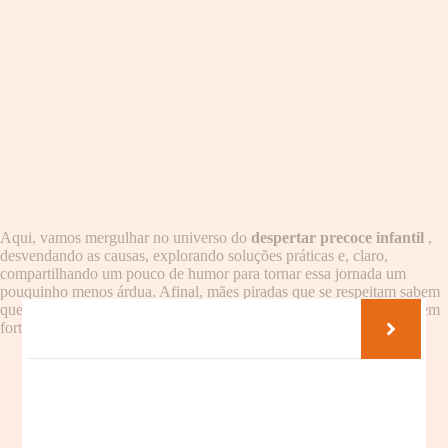
Aqui, vamos mergulhar no universo do
despertar precoce infantil
,
desvendando as causas, explorando soluções práticas e, claro,
compartilhando um pouco de humor para tornar essa jornada um
pouquinho menos árdua. Afinal, mães piradas que se respeitam sabem
que até no meio do caos, existe espaço para um sorriso e um café bem
forte.
Entendendo o Mistério do Despertar Precoce
Ritmos circadianos e desenvolvimento infantil
Fatores que contribuem para o despertar precoce